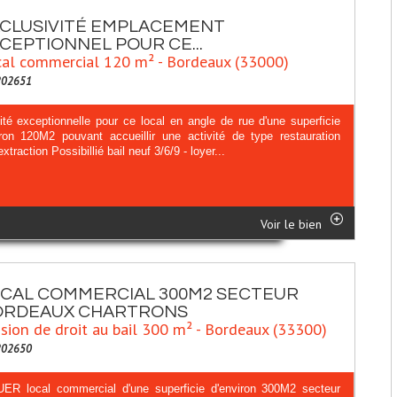
CLUSIVITÉ EMPLACEMENT
CEPTIONNEL POUR CE...
al commercial 120 m² - Bordeaux (33000)
202651
lité exceptionnelle pour ce local en angle de rue d'une superficie
iron 120M2 pouvant accueillir une activité de type restauration
xtraction Possibillié bail neuf 3/6/9 - loyer...
Voir le bien
CAL COMMERCIAL 300M2 SECTEUR
ORDEAUX CHARTRONS
sion de droit au bail 300 m² - Bordeaux (33300)
202650
ER local commercial d'une superficie d'environ 300M2 secteur