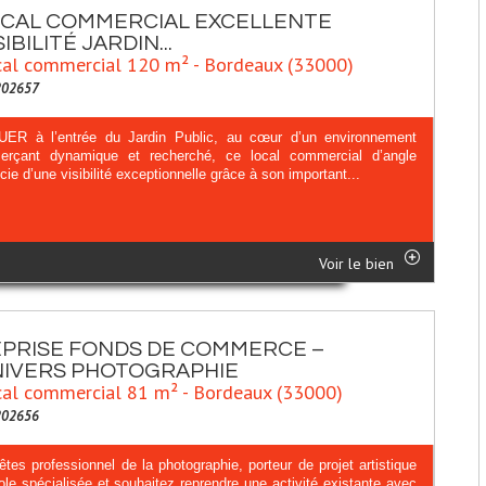
CAL COMMERCIAL EXCELLENTE
SIBILITÉ JARDIN...
al commercial 120 m² - Bordeaux (33000)
202657
ER à l’entrée du Jardin Public, au cœur d’un environnement
rçant dynamique et recherché, ce local commercial d’angle
cie d’une visibilité exceptionnelle grâce à son important...
Voir le bien
PRISE FONDS DE COMMERCE –
IVERS PHOTOGRAPHIE
al commercial 81 m² - Bordeaux (33000)
202656
tes professionnel de la photographie, porteur de projet artistique
ole spécialisée et souhaitez reprendre une activité existante avec