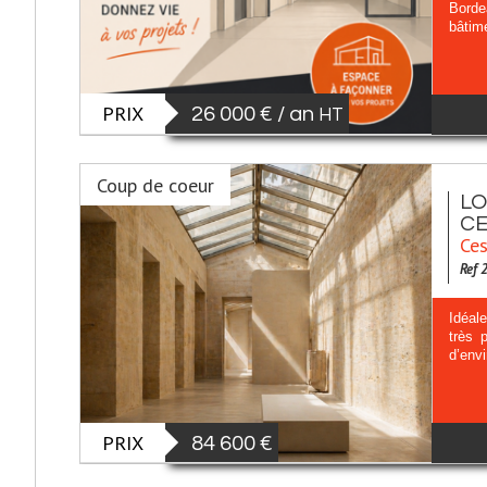
Borde
bâtim
PRIX
26 000 € / an
HT
Coup de coeur
LO
CE
Ces
Ref 
Idéal
très 
d’env
PRIX
84 600 €