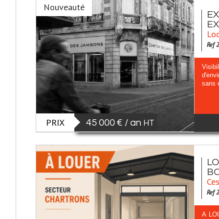
Nouveauté
EX
EX
Loc
Ref 
Visibi
d'env
sans e
PRIX
45 000 € / an
HT
LO
B
Ces
Ref 
A LOU