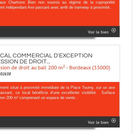
aux Chartrons Bien non soumis au régime de la copropriété
ent indépendant Axe passant avec arrêt de tramway à proximité...
Voir le bien
CAL COMMERCIAL D'EXCEPTION
SSION DE DROIT...
sion de droit au bail 200 m² - Bordeaux (33000)
202638
ement situé à proximité immédiate de la Place Tourny, sur un axe
passant, ce local bénéficie d’une excellente visibilité. Surface
iron 200 m² comprenant un espace de vente...
Voir le bien