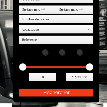
Nombre de pièces
Localisation
Distance
5KM
10KM
25KM
Budget
Entre
et
Rechercher