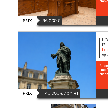
emplac
PRIX
36 000 €
LO
PL
Loc
Ref 
Au se
emblé
ensemb
PRIX
140 000 € / an
HT