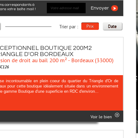
Envoyer
ns votre boîte mail !
Prix
Date
Trier par :
CEPTIONNEL BOUTIQUE 200M2
IANGLE D'OR BORDEAUX
sion de droit au bail 200 m² - Bordeaux (33000)
GC126
se incontournable en plein coeur du quartier du Triangle d'Or de
aux pour cette boutique idéalement située dans un environnement
de gamme Boutique d'une superficie en RDC d'environ...
Voir le bien