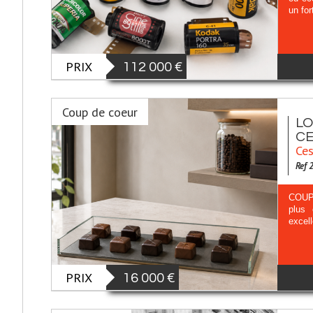
un fo
PRIX
112 000 €
Coup de coeur
LO
CE
Ces
Ref 
COUP 
plus 
excell
PRIX
16 000 €