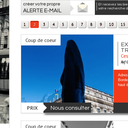
créer votre propre
et recevez les biens correspondants à
votre recherche da
ALERTE E-MAIL
1
3
4
5
6
7
8
9
10
15
2
Coup de coeur
EX
TR
Ces
Ref 
Adres
Borde
haut 
PRIX
Nous consulter
Coup de coeur