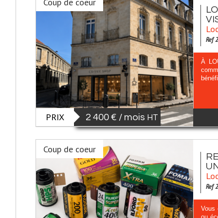
Coup de coeur
LO
VI
Loc
Ref 
À LOU
comme
bénéfi
PRIX
2 400 € / mois
HT
Coup de coeur
RE
UN
Loc
Ref 
Vous ê
ou éc