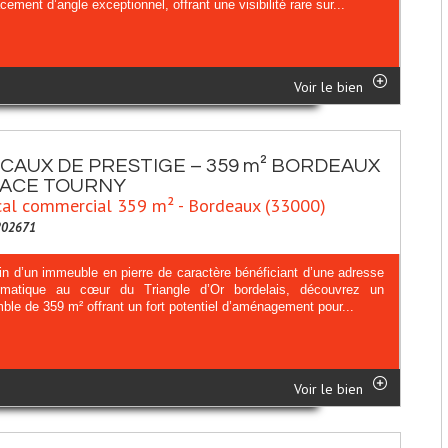
ement d’angle exceptionnel, offrant une visibilité rare sur...
Voir le bien
CAUX DE PRESTIGE – 359 m² BORDEAUX
ACE TOURNY
al commercial 359 m² - Bordeaux (33000)
202671
in d’un immeuble en pierre de caractère bénéficiant d’une adresse
matique au cœur du Triangle d’Or bordelais, découvrez un
le de 359 m² offrant un fort potentiel d’aménagement pour...
Voir le bien