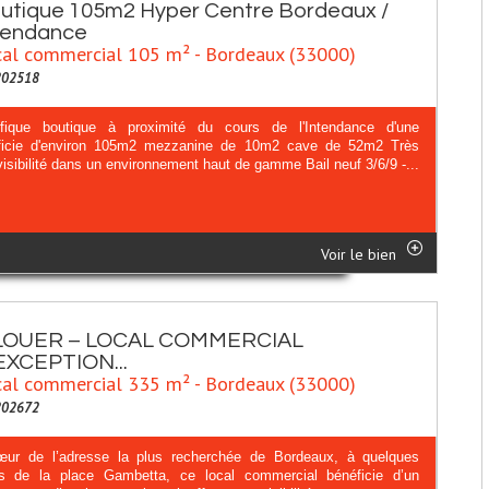
utique 105m2 Hyper Centre Bordeaux /
tendance
al commercial 105 m² - Bordeaux (33000)
202518
fique boutique à proximité du cours de l'Intendance d'une
ficie d'environ 105m2 mezzanine de 10m2 cave de 52m2 Très
visibilité dans un environnement haut de gamme Bail neuf 3/6/9 -...
Voir le bien
LOUER – LOCAL COMMERCIAL
EXCEPTION...
al commercial 335 m² - Bordeaux (33000)
202672
ur de l’adresse la plus recherchée de Bordeaux, à quelques
s de la place Gambetta, ce local commercial bénéficie d’un