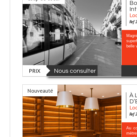
Bo
In
Loc
Ref 
Magni
super
belle 
PRIX
Nous consulter
Nouveauté
À 
D’
Loc
Ref 
Au cœ
mètre