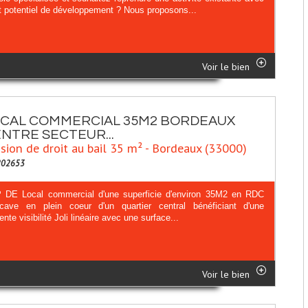
rt potentiel de développement ? Nous proposons...
Voir le bien
CAL COMMERCIAL 35M2 BORDEAUX
NTRE SECTEUR...
sion de droit au bail 35 m² - Bordeaux (33000)
202653
DE Local commercial d'une superficie d'environ 35M2 en RDC
cave en plein coeur d'un quartier central bénéficiant d'une
ente visibilité Joli linéaire avec une surface...
Voir le bien