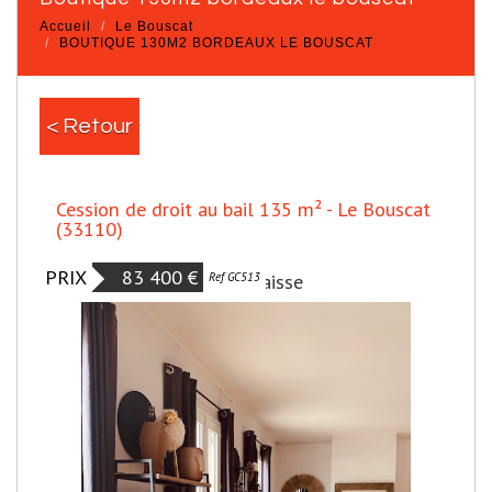
Accueil
Le Bouscat
BOUTIQUE 130M2 BORDEAUX LE BOUSCAT
< Retour
Cession de droit au bail 135 m² - Le Bouscat
(33110)
PRIX
83 400 €
Prix en baisse
Ref GC513