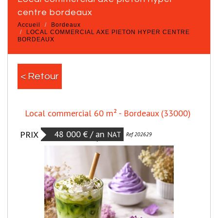
centre bordeaux
Accueil
Bordeaux
LOCAL COMMERCIAL AXE PIETON HYPER CENTRE
BORDEAUX
< Retour
Local commercial 60 m² - Bordeaux (33000)
48 000 € / an
PRIX
NAT
Coup de coeur
Ref 202629