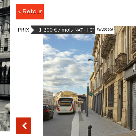
< Retour
PRIX
1 200 € / mois
NAT - HC*
Ref 202606