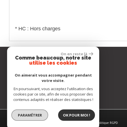
* HC : Hors charges
On en reste là
Comme beaucoup, notre site
Notre société
utilise les cookies
Téléphone :
+33 (0)6 68 67 20 73
On aimerait vous accompagner pendant
E-mail :
contact@gcimmopro.com
votre visite.
Adresse :
9 rue Maurian
En poursuivant, vous acceptez l'utilisation des
33700 Mérignac
cookies par ce site, afin de vous proposer des
contenus adaptés et réaliser des statistiques !
PARAMÉTRER
OK POUR MOI !
APPELEZ-MOI !
© 2026 | Tous droits réservés | Traduction powered by Google
Plan du site
-
Mentions légales
-
Nos honoraires
-
Liens
-
Admin
-
Politique RGPD