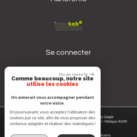
Se connecter
On en reste là
Comme beaucoup, notre site
Espace propriétaire
utilise les cookies
On aimerait vous accompagner pendant
votre visite.
En poursuivant, vous acceptez l'utilisation des
© 2026 | Tous droits réservés | Traduction powered by Google
cookies par ce site, afin de vous proposer des
Plan du site
-
Mentions légales
-
Nos honoraires
-
Liens
-
Admin
-
Politique RGPD
contenus adaptés et réaliser des statistiques !
Site internet compatible multi-supports,
un seul site adaptable à tous les types d'écrans.