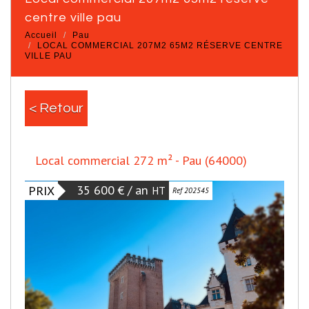
centre ville pau
Accueil
Pau
LOCAL COMMERCIAL 207M2 65M2 RÉSERVE CENTRE
VILLE PAU
< Retour
Local commercial 272 m² - Pau (64000)
35 600 € / an
PRIX
HT
Ref 202545