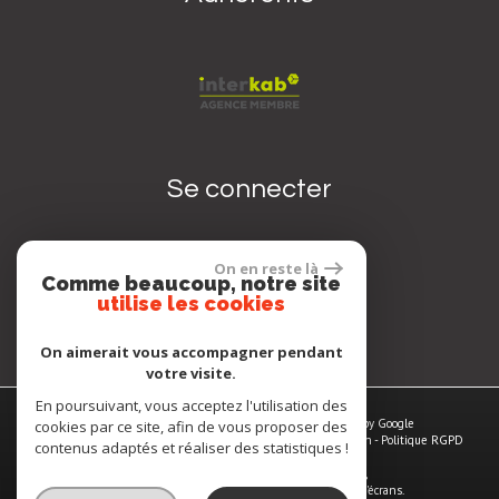
Se connecter
On en reste là
Comme beaucoup, notre site
Espace propriétaire
utilise les cookies
On aimerait vous accompagner pendant
votre visite.
En poursuivant, vous acceptez l'utilisation des
© 2026 | Tous droits réservés | Traduction powered by Google
cookies par ce site, afin de vous proposer des
Plan du site
-
Mentions légales
-
Nos honoraires
-
Liens
-
Admin
-
Politique RGPD
contenus adaptés et réaliser des statistiques !
Site internet compatible multi-supports,
un seul site adaptable à tous les types d'écrans.