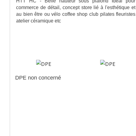
HTT HC - Belle hauteur sous plafond Idéal pour
commerce de détail, concept store lié à l'esthétique et
au bien être ou vélo coffee shop club pilates fleuristes
atelier céramique etc
>
Diagnostics de performance
énergétique
DPE non concerné