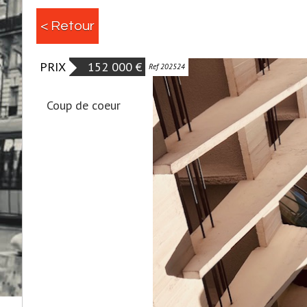
< Retour
PRIX
152 000 €
Ref 202524
Coup de coeur