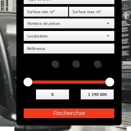
Nombre de pièces
Localisation
Distance
5KM
10KM
25KM
Budget
Entre
et
Rechercher