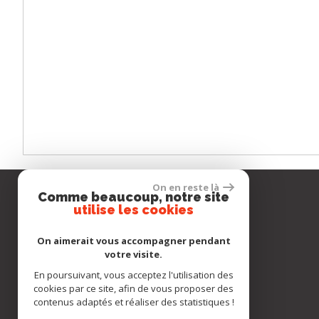
On en reste là
Comme beaucoup, notre site
Notre société
utilise les cookies
Téléphone :
+33 (0)6 68 67 20 73
On aimerait vous accompagner pendant
E-mail :
contact@gcimmopro.com
votre visite.
Adresse :
9 rue Maurian
En poursuivant, vous acceptez l'utilisation des
33700 Mérignac
cookies par ce site, afin de vous proposer des
contenus adaptés et réaliser des statistiques !