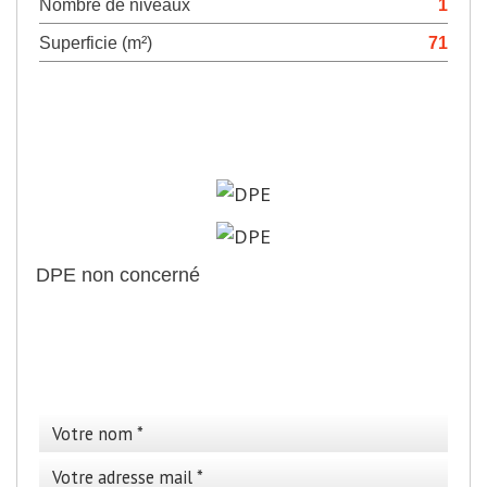
Nombre de niveaux
1
Superficie (m²)
71
>
Diagnostics de
performance énergétique
DPE non concerné
>
Cette annonce vous
intéresse ?