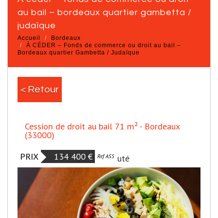
au bail – bordeaux quartier gambetta /
judaïque
Accueil
Bordeaux
À CÉDER – Fonds de commerce ou droit au bail –
Bordeaux quartier Gambetta / Judaïque
< Retour
Cession de droit au bail 71 m² - Bordeaux
(33000)
PRIX
134 400 €
Nouveauté
Ref AS5