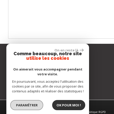
On en reste là
Comme beaucoup, notre site
Notre société
utilise les cookies
Téléphone :
+33 (0)6 68 67 20 73
On aimerait vous accompagner pendant
E-mail :
contact@gcimmopro.com
votre visite.
Adresse :
9 rue Maurian
En poursuivant, vous acceptez l'utilisation des
33700 Mérignac
cookies par ce site, afin de vous proposer des
contenus adaptés et réaliser des statistiques !
PARAMÉTRER
OK POUR MOI !
APPELEZ-MOI !
© 2026 | Tous droits réservés | Traduction powered by Google
Plan du site
-
Mentions légales
-
Nos honoraires
-
Liens
-
Admin
-
Politique RGPD