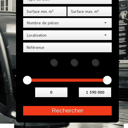
Nombre de pièces
Localisation
Distance
5KM
10KM
25KM
Budget
Entre
et
Rechercher