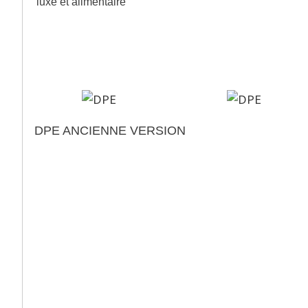
luxe et alimentaire
>
Diagnostics de performance
énergétique
DPE ANCIENNE VERSION