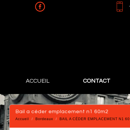
ACCUEIL
CONTACT
bail a céder emplacement n1 60m2
Accueil
Bordeaux
BAIL A CÉDER EMPLACEMENT N1 6